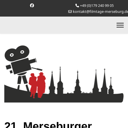
+49 (0)179 240 99 05
kontakt@filmtage-merseburg.d
21. Merseburger