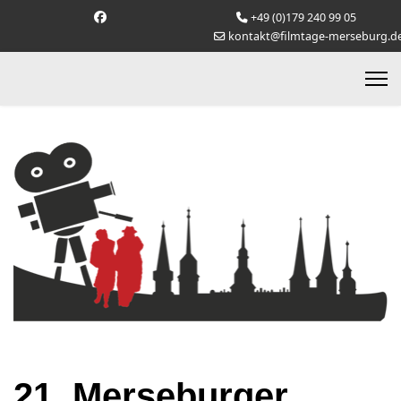
+49 (0)179 240 99 05
kontakt@filmtage-merseburg.d
21. Merseburger