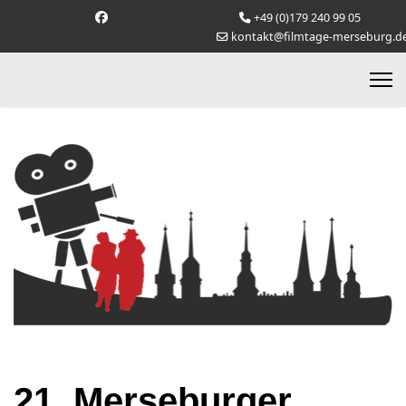
+49 (0)179 240 99 05
kontakt@filmtage-merseburg.d
21. Merseburger