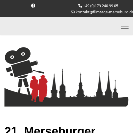
+49 (0)179 240 99 05
kontakt@filmtage-merseburg.d
21. Merseburger